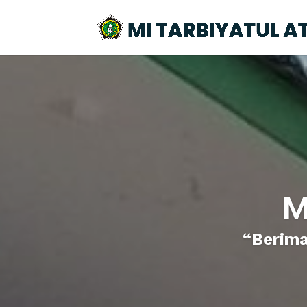
M
“Berima