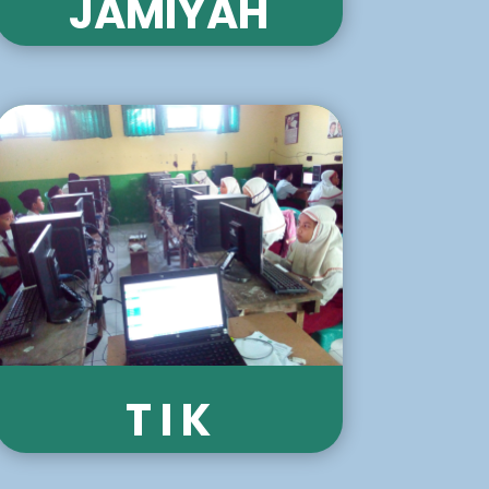
JAMIYAH
T I K