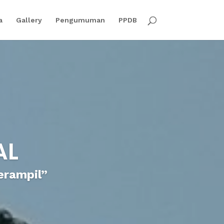
a
Gallery
Pengumuman
PPDB
AL
erampil”