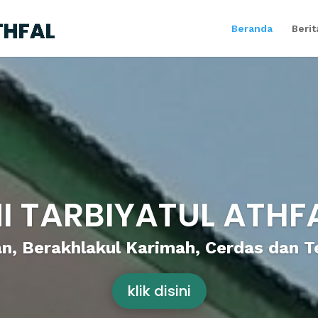
Beranda
Berit
I TARBIYATUL ATHF
n, Berakhlakul Karimah, Cerdas dan T
klik disini