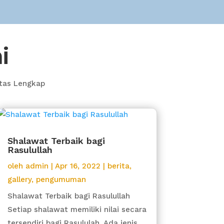
i
itas Lengkap
Shalawat Terbaik bagi
Rasulullah
oleh
admin
|
Apr 16, 2022
|
berita
,
gallery
,
pengumuman
Shalawat Terbaik bagi Rasulullah
Setiap shalawat memiliki nilai secara
tersendiri bagi Rasululah. Ada jenis